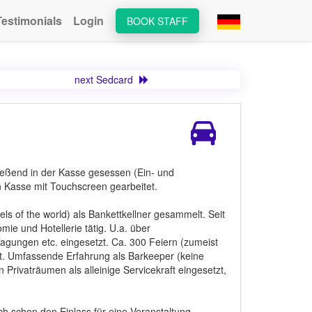
Testimonials
Login
BOOK STAFF
next Sedcard
ießend in der Kasse gesessen (Ein- und
 Kasse mit Touchscreen gearbeitet.
s of the world) als Bankettkellner gesammelt. Seit
e und Hotellerie tätig. U.a. über
Tagungen etc. eingesetzt. Ca. 300 Feiern (zumeist
tet. Umfassende Erfahrung als Barkeeper (keine
n Privaträumen als alleinige Servicekraft eingesetzt,
h schon den Einlass für eine Veranstaltung