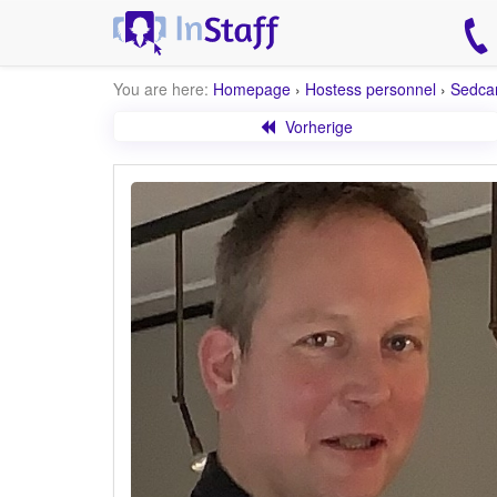
You are here:
Homepage
›
Hostess personnel
›
Sedca
Vorherige