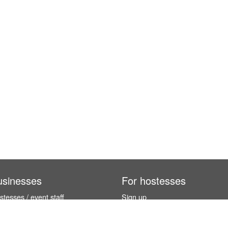
usinesses
For hostesses
tesses / event staff
Sign up
orks
How it works
benefits
Exhibition calendar
es in Germany
How to become a hostess