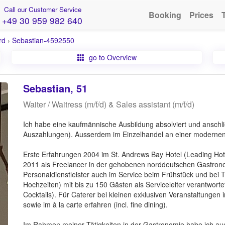
Call our Customer Service
Booking
Prices
+49 30 959 982 640
rd
›
Sebastian-4592550
go to Overview
Sebastian, 51
Waiter / Waitress (m/f/d) & Sales assistant (m/f/d)
Ich habe eine kaufmännische Ausbildung absolviert und anschl
Auszahlungen). Ausserdem im Einzelhandel an einer modernen
Erste Erfahrungen 2004 im St. Andrews Bay Hotel (Leading Hotel
2011 als Freelancer in der gehobenen norddeutschen Gastronomi
Personaldienstleister auch im Service beim Frühstück und bei 
Hochzeiten) mit bis zu 150 Gästen als Serviceleiter verantwor
Cocktails). Für Caterer bei kleinen exklusiven Veranstaltungen i
sowie im à la carte erfahren (incl. fine dining).
Im Rahmen meiner Tätigkeiten in der Gastronomie habe ich auc