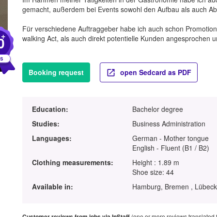
gemacht, außerdem bei Events sowohl den Aufbau als auch Abb
Für verschiedene Auftraggeber habe ich auch schon Promotion 
+
0
walking Act, als auch direkt potentielle Kunden angesprochen und
Booking request
open Sedcard as PDF
Education:
Bachelor degree
Studies:
Business Administration
Languages:
German - Mother tongue
English - Fluent (B1 / B2)
Clothing measurements:
Height : 1.89 m
Shoe size: 44
Available in:
Hamburg, Bremen , Lübeck 
Customer reviews from jobs via InStaff
(one or more reviews translated