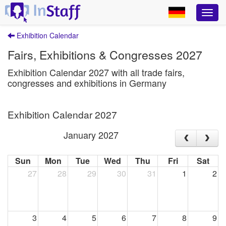
Exhibition Calendar
Fairs, Exhibitions & Congresses 2027
Exhibition Calendar 2027 with all trade fairs,
congresses and exhibitions in Germany
Exhibition Calendar 2027
January 2027
Sun
Mon
Tue
Wed
Thu
Fri
Sat
27
28
29
30
31
1
2
3
4
5
6
7
8
9