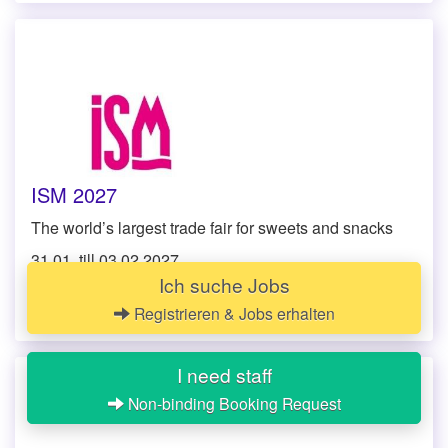
ISM 2027
The world’s largest trade fair for sweets and snacks
31.01. till 03.02.2027
Ich suche Jobs
Exhibition Köln
,
Messeplatz 1, 50679 Köln
Registrieren & Jobs erhalten
I need staff
Non-binding Booking Request