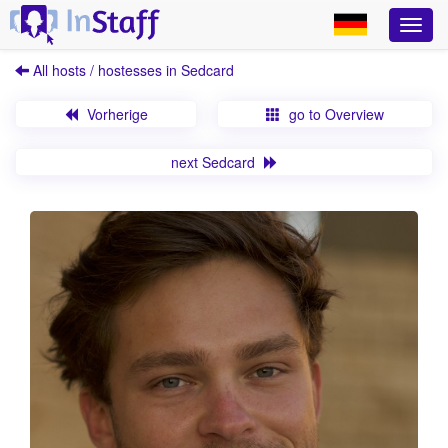
All hosts / hostesses in Sedcard
Vorherige
go to Overview
next Sedcard