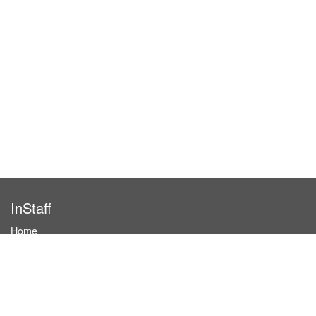
InStaff
Home
About InStaff
Career
Imprint
Terms & conditions
Privacy policy
Login