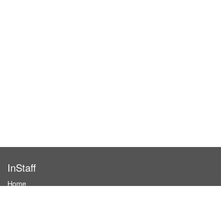
InStaff
Home
About InStaff
Career
Imprint