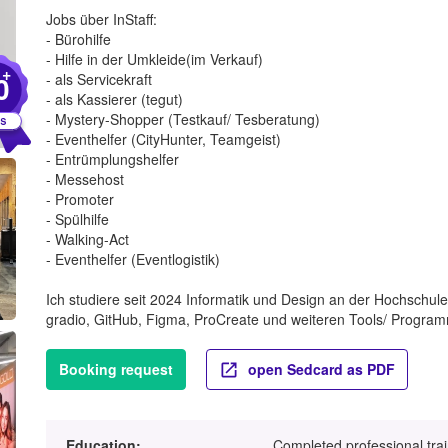
Jobs über InStaff:
- Bürohilfe
- Hilfe in der Umkleide(im Verkauf)
+
0
- als Servicekraft
- als Kassierer (tegut)
- Mystery-Shopper (Testkauf/ Tesberatung)
- Eventhelfer (CityHunter, Teamgeist)
- Entrümplungshelfer
- Messehost
- Promoter
- Spülhilfe
- Walking-Act
- Eventhelfer (Eventlogistik)
Ich studiere seit 2024 Informatik und Design an der Hochschu
gradio, GitHub, Figma, ProCreate und weiteren Tools/ Progr
Booking request
open Sedcard as PDF
Education:
Completed professional tra