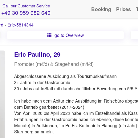
Call our Customer Service
Booking
Prices
+49 30 959 982 640
rd
›
Eric-5814344
go to Overview
Eric Paulino, 29
Promoter (m/f/d) & Stagehand (m/f/d)
Abgeschlossene Ausbildung als Tourismuskaufmann
3+ Jahre in der Gastronomie
30+ Jobs auf InStaff mit durchschnittlicher Bewertung von 5/5 
Ich habe nach dem Abitur eine Ausbildung im Reisebüro abges
dem Betrieb gearbeitet (2017-2024).
Von April 2020 bis April 2022 habe ich im Einzelhandel als Kassi
Erfahrungen in der Gastronomie habe ich ebenso, diese konnte 
Monate) in Aufkirchen, im Pe.Es. Kottmair in Planegg (ein Jahr)
Starnberg sammeln.