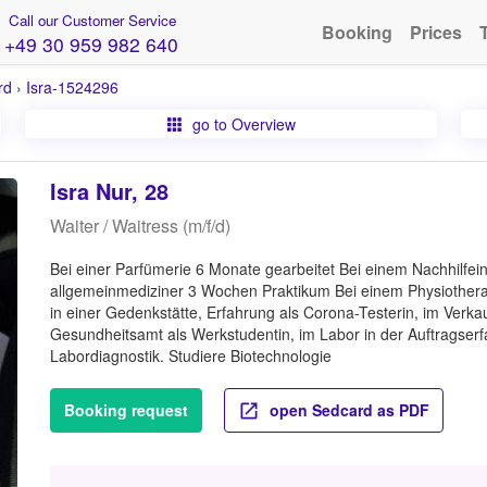
Call our Customer Service
Booking
Prices
+49 30 959 982 640
rd
›
Isra-1524296
go to Overview
Isra Nur, 28
Waiter / Waitress (m/f/d)
Bei einer Parfümerie 6 Monate gearbeitet Bei einem Nachhilfeins
allgemeinmediziner 3 Wochen Praktikum Bei einem Physiother
in einer Gedenkstätte, Erfahrung als Corona-Testerin, im Verkauf
Gesundheitsamt als Werkstudentin, im Labor in der Auftragserf
Labordiagnostik. Studiere Biotechnologie
Booking request
open Sedcard as PDF