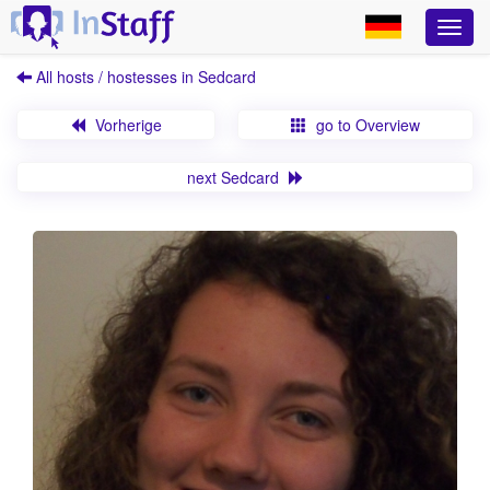
All hosts / hostesses in Sedcard
Vorherige
go to Overview
next Sedcard