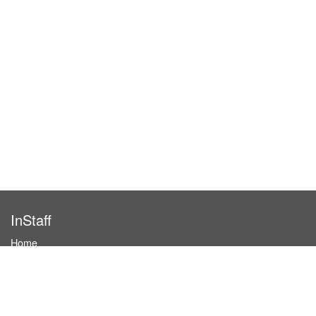
InStaff
Home
About InStaff
Career
Imprint
Terms & conditions
Privacy policy