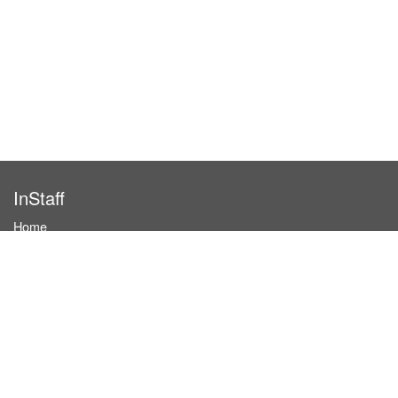
InStaff
Home
About InStaff
Career
Imprint
Terms & conditions
Privacy policy
Login
InStaff on Facebook