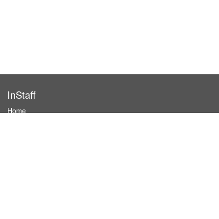
InStaff
Home
About InStaff
Career
Imprint
Terms & conditions
Privacy policy
Login
InStaff on Facebook
For businesses