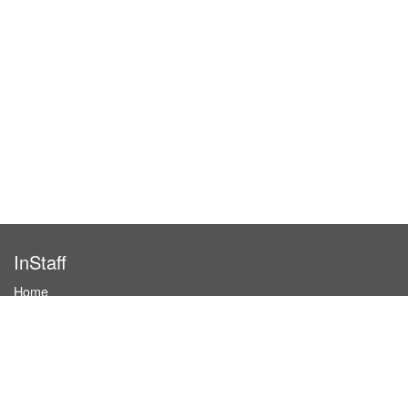
InStaff
Home
About InStaff
Career
Imprint
Terms & conditions
Privacy policy
Login