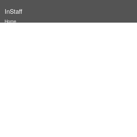
InStaff
Home
About InStaff
Career
Imprint
Terms & conditions
Privacy policy
Login
InStaff on Facebook
For businesses
Book hostesses / event staff
How it works
Costs & benefits
Hostesses in Germany
Search hostesses