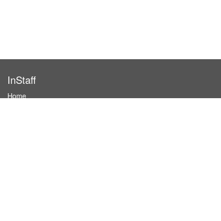
InStaff
Home
About InStaff
Career
Imprint
Terms & conditions
Privacy policy
Login
InStaff on Facebook
For businesses
Book hostesses / event staff
How it works