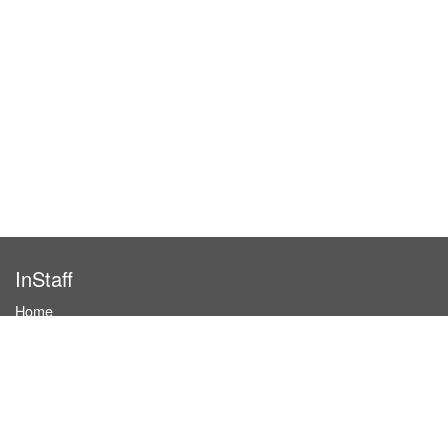
InStaff
Home
About InStaff
Career
Imprint
Terms & conditions
Privacy policy
Login