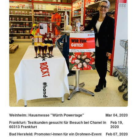
Weinheim: Hausmesse "Würth Powertage"
Mar 04, 2020
Frankfurt: Testkunden gesucht für Besuch bei Chanel in
Feb 19,
60313 Frankfurt
2020
Bad Hersfeld: Promoter/-innen für ein Drohnen-Event
Feb 07, 2020