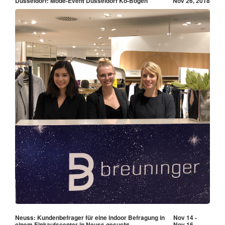
Düsseldorf: Mode-Event Düsseldorf Kö-Bogen
Nov 26, 2018
Neuss: Kundenbefrager für eine indoor Befragung in
Nov 14 -
einem Einkaufscenter in Neuss gesucht
Nov 16,