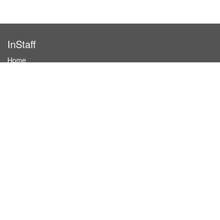
InStaff
Home
About InStaff
Career
Imprint
Terms & conditions
Privacy policy
Login
InStaff on Facebook
For businesses
Book hostesses / event staff
How it works
Costs & benefits
Hostesses in Germany
Search hostesses