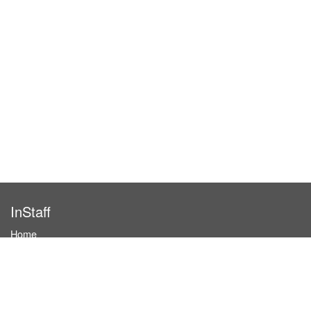
InStaff
Home
About InStaff
Career
Imprint
Terms & conditions
Privacy policy