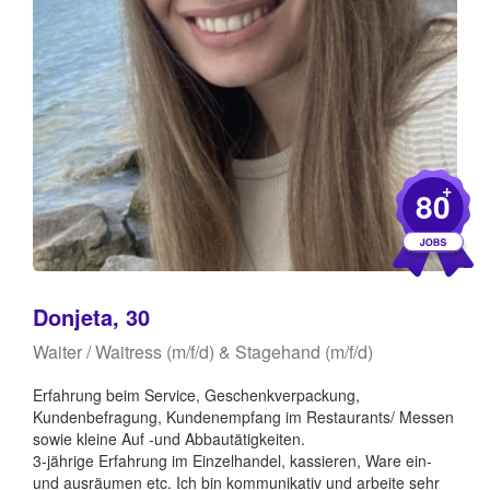
+
80
Donjeta, 30
Waiter / Waitress (m/f/d) & Stagehand (m/f/d)
Erfahrung beim Service, Geschenkverpackung,
Kundenbefragung, Kundenempfang im Restaurants/ Messen
sowie kleine Auf -und Abbautätigkeiten.
3-jährige Erfahrung im Einzelhandel, kassieren, Ware ein-
und ausräumen etc. Ich bin kommunikativ und arbeite sehr