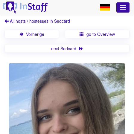
All hosts / hostesses in Sedcard
Vorherige
go to Overview
next Sedcard