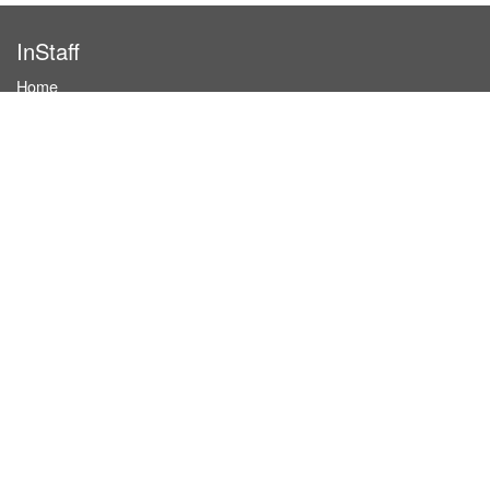
InStaff
Home
About InStaff
Career
Imprint
Terms & conditions
Privacy policy
Login
InStaff on Facebook
For businesses
Book hostesses / event staff
How it works
Costs & benefits
Hostesses in Germany
Search hostesses