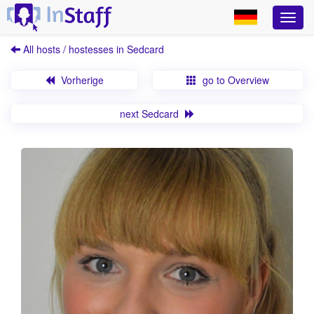
All hosts / hostesses in Sedcard
Vorherige
go to Overview
next Sedcard