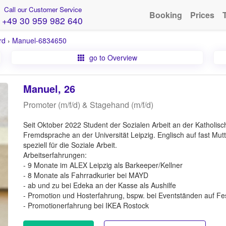
Call our Customer Service
Booking
Prices
+49 30 959 982 640
rd
›
Manuel-6834650
go to Overview
Manuel, 26
Promoter (m/f/d) & Stagehand (m/f/d)
Seit Oktober 2022 Student der Sozialen Arbeit an der Katholis
Fremdsprache an der Universität Leipzig. Englisch auf fast Mu
speziell für die Soziale Arbeit.
Arbeitserfahrungen:
- 9 Monate im ALEX Leipzig als Barkeeper/Kellner
- 8 Monate als Fahrradkurier bei MAYD
- ab und zu bei Edeka an der Kasse als Aushilfe
- Promotion und Hosterfahrung, bspw. bei Eventständen auf Fes
- Promotionerfahrung bei IKEA Rostock