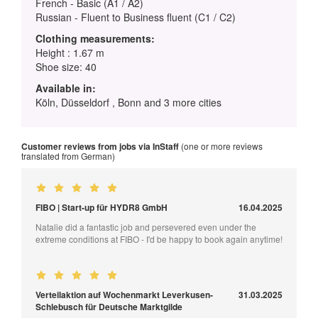
French - Basic (A1 / A2)
Russian - Fluent to Business fluent (C1 / C2)
Clothing measurements:
Height : 1.67 m
Shoe size: 40
Available in:
Köln, Düsseldorf , Bonn and 3 more cities
Customer reviews from jobs via InStaff
(one or more reviews
translated from German)
FIBO | Start-up für HYDR8 GmbH
16.04.2025
Natalie did a fantastic job and persevered even under the
extreme conditions at FIBO - I'd be happy to book again anytime!
Verteilaktion auf Wochenmarkt Leverkusen-
31.03.2025
Schlebusch für Deutsche Marktgilde