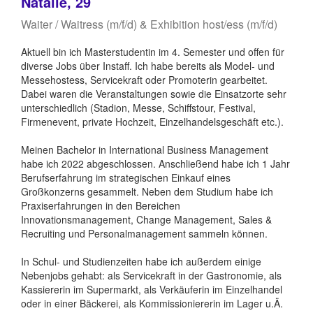
Natalie, 29
Waiter / Waitress (m/f/d) & Exhibition host/ess (m/f/d)
Aktuell bin ich Masterstudentin im 4. Semester und offen für
diverse Jobs über Instaff. Ich habe bereits als Model- und
Messehostess, Servicekraft oder Promoterin gearbeitet.
Dabei waren die Veranstaltungen sowie die Einsatzorte sehr
unterschiedlich (Stadion, Messe, Schiffstour, Festival,
Firmenevent, private Hochzeit, Einzelhandelsgeschäft etc.).
Meinen Bachelor in International Business Management
habe ich 2022 abgeschlossen. Anschließend habe ich 1 Jahr
Berufserfahrung im strategischen Einkauf eines
Großkonzerns gesammelt. Neben dem Studium habe ich
Praxiserfahrungen in den Bereichen
Innovationsmanagement, Change Management, Sales &
Recruiting und Personalmanagement sammeln können.
In Schul- und Studienzeiten habe ich außerdem einige
Nebenjobs gehabt: als Servicekraft in der Gastronomie, als
Kassiererin im Supermarkt, als Verkäuferin im Einzelhandel
oder in einer Bäckerei, als Kommissioniererin im Lager u.Ä.