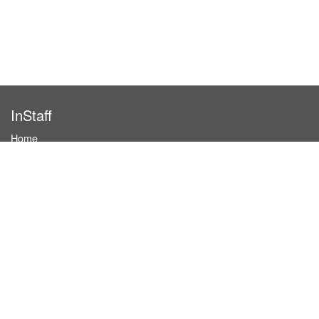
InStaff
Home
About InStaff
Career
Imprint
Terms & conditions
Privacy policy
Login
InStaff on Facebook
For businesses
Book hostesses / event staff
How it works