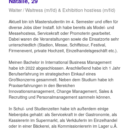
Natalie, 29
Waiter / Waitress (m/f/d) & Exhibition host/ess (m/f/d)
Aktuell bin ich Masterstudentin im 4. Semester und offen für
diverse Jobs über Instaff. Ich habe bereits als Model- und
Messehostess, Servicekraft oder Promoterin gearbeitet.
Dabei waren die Veranstaltungen sowie die Einsatzorte sehr
unterschiedlich (Stadion, Messe, Schiffstour, Festival,
Firmenevent, private Hochzeit, Einzelhandelsgeschäft etc.).
Meinen Bachelor in International Business Management
habe ich 2022 abgeschlossen. Anschließend habe ich 1 Jahr
Berufserfahrung im strategischen Einkauf eines
Großkonzerns gesammelt. Neben dem Studium habe ich
Praxiserfahrungen in den Bereichen
Innovationsmanagement, Change Management, Sales &
Recruiting und Personalmanagement sammeln können.
In Schul- und Studienzeiten habe ich außerdem einige
Nebenjobs gehabt: als Servicekraft in der Gastronomie, als
Kassiererin im Supermarkt, als Verkäuferin im Einzelhandel
oder in einer Bäckerei, als Kommissioniererin im Lager u.Ä.