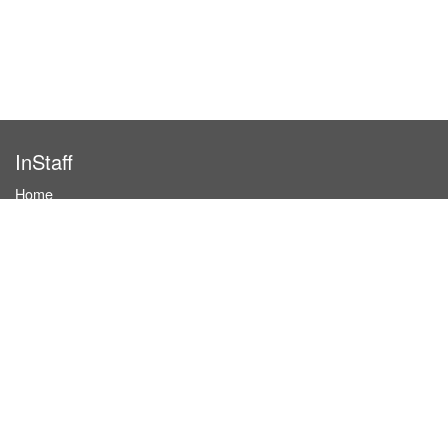
InStaff
Home
About InStaff
Career
Imprint
Terms & conditions
Privacy policy
Login
InStaff on Facebook
For businesses
Book hostesses / event staff
How it works