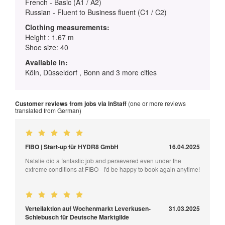
French - Basic (A1 / A2)
Russian - Fluent to Business fluent (C1 / C2)
Clothing measurements:
Height : 1.67 m
Shoe size: 40
Available in:
Köln, Düsseldorf , Bonn and 3 more cities
Customer reviews from jobs via InStaff
(one or more reviews
translated from German)
FIBO | Start-up für HYDR8 GmbH
16.04.2025
Natalie did a fantastic job and persevered even under the
extreme conditions at FIBO - I'd be happy to book again anytime!
Verteilaktion auf Wochenmarkt Leverkusen-
31.03.2025
Schlebusch für Deutsche Marktgilde