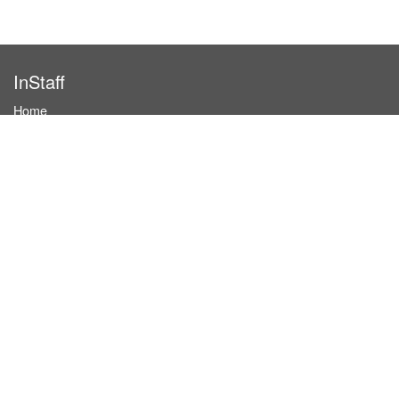
InStaff
Home
About InStaff
Career
Imprint
Terms & conditions
Privacy policy
Login
InStaff on Facebook
For businesses
Book hostesses / event staff
How it works
Costs & benefits
Hostesses in Germany
Search hostesses