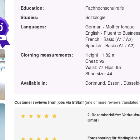
Education:
Fachhochschulreife
Studies:
Soziologie
+
0
Languages:
German - Mother tongue
English - Fluent to Business
French - Basic (A1 / A2)
Spanish - Basic (A1 / A2)
Clothing measurements:
Height : 1.82 m
Chest: 92
Waist: 77 Hips: 95
Shoe size: 44
Available in:
Dortmund, Essen , Düsseldo
Customer reviews from jobs via InStaff
(one or more reviews translated
2. Dezemberhälfte: Verkaufsu
GmbH
Fotoshooting für Mediapläne