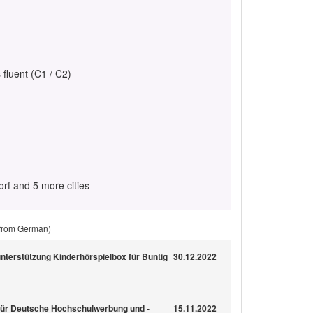
 fluent (C1 / C2)
rf and 5 more cities
 from German)
nterstützung Kinderhörspielbox für Buntig
30.12.2022
 für Deutsche Hochschulwerbung und -
15.11.2022