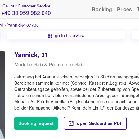
Call our Customer Service
Booking
Prices
+49 30 959 982 640
rd
›
Yannick-167738
go to Overview
Yannick, 31
Model (m/f/d) & Promoter (m/f/d)
Jahrelang bei Aramark, einem nebenjob im Stadion nachgegang
Bereichen sammeln konnte: (Service, Kassieren,Logistik). Abwe
Getränkeausgabe geholfen, sowie bei der Zubereitung von Spei
habe ich schon bei vielen verschiedenen Arbeitgebern durchgef
Monate Au Pair in Amerika (Englischkenntnisse demnach sehr 
bei der Kampagne "Alkohol? Kenn dein Limit.", der Bundeszentra
Booking request
open Sedcard as PDF