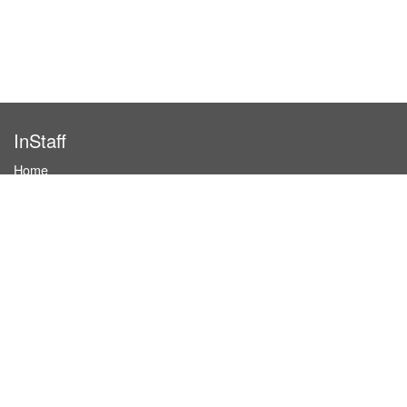
InStaff
Home
About InStaff
Career
Imprint
Terms & conditions
Privacy policy
Login
InStaff on Facebook
For businesses
Book hostesses / event staff
How it works