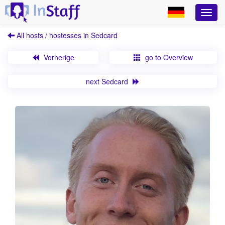
All hosts / hostesses in Sedcard
Vorherige
go to Overview
next Sedcard