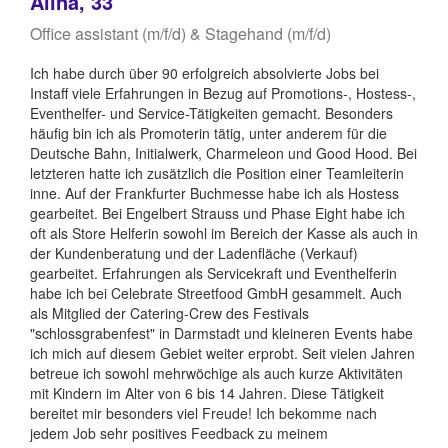
Alina, 33
Office assistant (m/f/d) & Stagehand (m/f/d)
Ich habe durch über 90 erfolgreich absolvierte Jobs bei
Instaff viele Erfahrungen in Bezug auf Promotions-, Hostess-,
Eventhelfer- und Service-Tätigkeiten gemacht. Besonders
häufig bin ich als Promoterin tätig, unter anderem für die
Deutsche Bahn, Initialwerk, Charmeleon und Good Hood. Bei
letzteren hatte ich zusätzlich die Position einer Teamleiterin
inne. Auf der Frankfurter Buchmesse habe ich als Hostess
gearbeitet. Bei Engelbert Strauss und Phase Eight habe ich
oft als Store Helferin sowohl im Bereich der Kasse als auch in
der Kundenberatung und der Ladenfläche (Verkauf)
gearbeitet. Erfahrungen als Servicekraft und Eventhelferin
habe ich bei Celebrate Streetfood GmbH gesammelt. Auch
als Mitglied der Catering-Crew des Festivals
"schlossgrabenfest" in Darmstadt und kleineren Events habe
ich mich auf diesem Gebiet weiter erprobt. Seit vielen Jahren
betreue ich sowohl mehrwöchige als auch kurze Aktivitäten
mit Kindern im Alter von 6 bis 14 Jahren. Diese Tätigkeit
bereitet mir besonders viel Freude! Ich bekomme nach
jedem Job sehr positives Feedback zu meinem