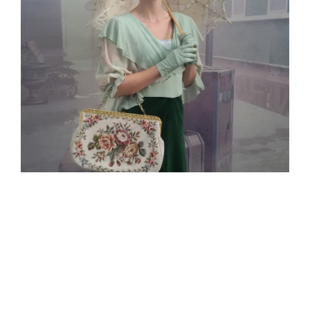
Frankfurt am Main: 28.09 Maintal FFM
Sep 28,
Einladungsverteilung
2016
Offenbach: 22.09 Offenbach Einladungsverteilung
Sep 22, 2016
Darmstadt: 16.09.2016 - Darmstadt - Aushänge für
Sep 16,
nebenan.de
2016
Darmstadt: 08.09. Darmstadt Einladungsverteilung
Sep 08, 2016