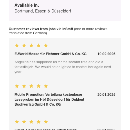
Available in:
Dortmund, Essen & Düsseldorf
Customer reviews from jobs via InStaff
(one or more reviews
translated from German)
E-World Messe für Fichtner GmbH & Co. KG
19.02.2026
Angelina has supported us for the second time and did a
fantastic job! We would be delighted to contact her again next
year!
Mobile Promotion: Verteilung kostenloser
20.01.2025
Leseproben im Hbf Düsseldorf für DuMont
Buchverlag GmbH & Co. KG
Event- Helfer für Teppich-Kibek GmbH
20.01.2025