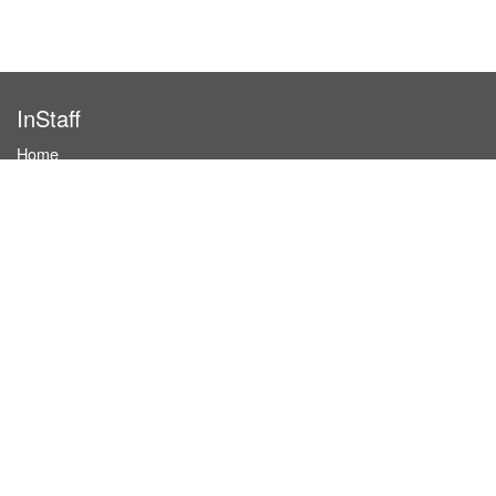
InStaff
Home
About InStaff
Career
Imprint
Terms & conditions
Privacy policy
Login
InStaff on Facebook
For businesses
Book hostesses / event staff
How it works
Costs & benefits
Hostesses in Germany
Search hostesses