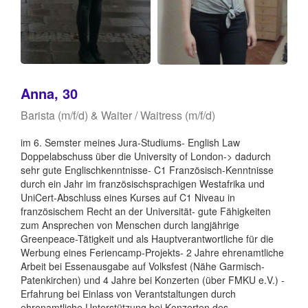
Anna, 30
Barista (m/f/d) & Waiter / Waitress (m/f/d)
im 6. Semster meines Jura-Studiums- English Law
Doppelabschuss über die University of London-> dadurch
sehr gute Englischkenntnisse- C1 Französisch-Kenntnisse
durch ein Jahr im französischsprachigen Westafrika und
UniCert-Abschluss eines Kurses auf C1 Niveau in
französischem Recht an der Universität- gute Fähigkeiten
zum Ansprechen von Menschen durch langjährige
Greenpeace-Tätigkeit und als Hauptverantwortliche für die
Werbung eines Feriencamp-Projekts- 2 Jahre ehrenamtliche
Arbeit bei Essenausgabe auf Volksfest (Nähe Garmisch-
Patenkirchen) und 4 Jahre bei Konzerten (über FMKU e.V.) -
Erfahrung bei Einlass von Verantstaltungen durch
ehrenamtliche Unterstützung bei Konzerten des