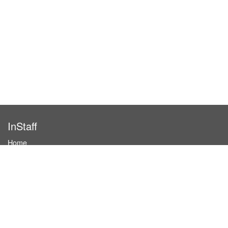
InStaff
Home
About InStaff
Career
Imprint
Terms & conditions
Privacy policy
Login
InStaff on Facebook