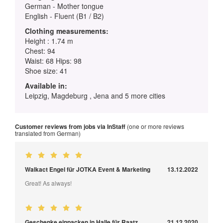
German - Mother tongue
English - Fluent (B1 / B2)
Clothing measurements:
Height : 1.74 m
Chest: 94
Waist: 68 Hips: 98
Shoe size: 41
Available in:
Leipzig, Magdeburg , Jena and 5 more cities
Customer reviews from jobs via InStaff
(one or more reviews
translated from German)
Walkact Engel für JOTKA Event & Marketing
13.12.2022
Great! As always!
Geschenke einpacken in Halle für Raatz
21.12.2020