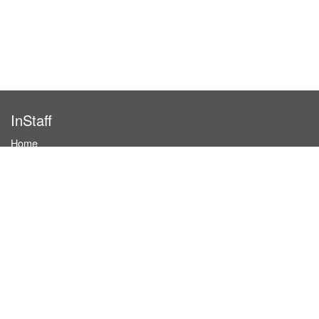
InStaff
Home
About InStaff
Career
Imprint
Terms & conditions
Privacy policy
Login
InStaff on Facebook
For businesses
Book hostesses / event staff