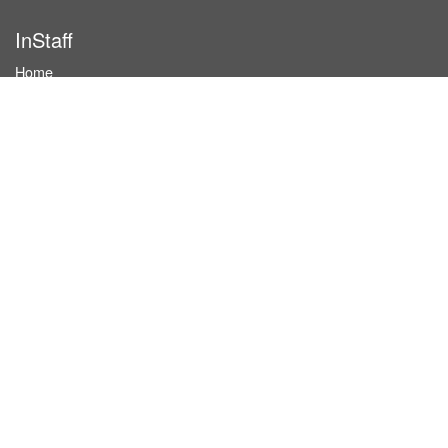
InStaff
Home
About InStaff
Career
Imprint
Terms & conditions
Privacy policy
Login
InStaff on Facebook
For businesses
Book hostesses / event staff
How it works
Costs & benefits
Hostesses in Germany
Search hostesses