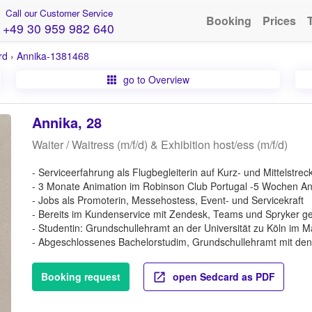
Call our Customer Service
Booking
Prices
+49 30 959 982 640
rd
›
Annika-1381468
go to Overview
Annika, 28
Waiter / Waitress (m/f/d) & Exhibition host/ess (m/f/d)
- Serviceerfahrung als Flugbegleiterin auf Kurz- und Mittelstre
- 3 Monate Animation im Robinson Club Portugal -5 Wochen An
- Jobs als Promoterin, Messehostess, Event- und Servicekraft
- Bereits im Kundenservice mit Zendesk, Teams und Spryker ge
- Studentin: Grundschullehramt an der Universität zu Köln im M
- Abgeschlossenes Bachelorstudim, Grundschullehramt mit den
Booking request
open Sedcard as PDF