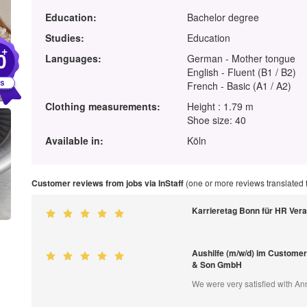
Education:
Bachelor degree
Studies:
Education
+
0
Languages:
German - Mother tongue
English - Fluent (B1 / B2)
French - Basic (A1 / A2)
Clothing measurements:
Height : 1.79 m
Shoe size: 40
Available in:
Köln
Customer reviews from jobs via InStaff
(one or more reviews translated
Karrieretag Bonn für HR Ver
Aushilfe (m/w/d) im Custome
& Son GmbH
We were very satisfied with An