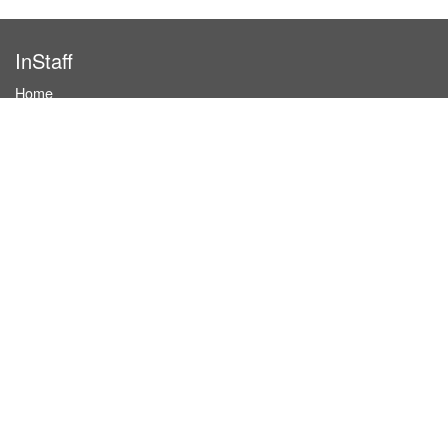
InStaff
Home
About InStaff
Career
Imprint
Terms & conditions
Privacy policy
Login
InStaff on Facebook
For businesses
Book hostesses / event staff
How it works
Costs & benefits
Hostesses in Germany
Search hostesses