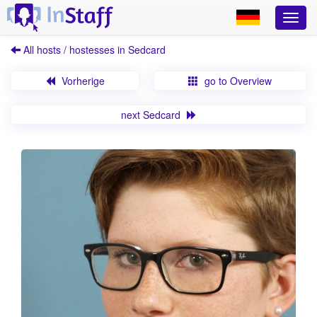
All hosts / hostesses in Sedcard
Vorherige
go to Overview
next Sedcard