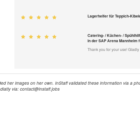
Lagerhelfer für Teppich-Kib
Catering- / Küchen- / Spühlhil
in der SAP Arena Mannheim 
Thank you for your use! Gladly
ed her images on her own. InStaff validated these information via a pho
iatly via: contact@instaff.jobs