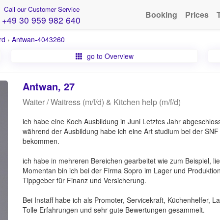
Call our Customer Service
Booking
Prices
+49 30 959 982 640
rd
›
Antwan-4043260
go to Overview
Antwan, 27
Waiter / Waitress (m/f/d) & Kitchen help (m/f/d)
ich habe eine Koch Ausbildung in Juni Letztes Jahr abgeschlos
während der Ausbildung habe ich eine Art studium bei der SN
bekommen.
ich habe in mehreren Bereichen gearbeitet wie zum Beispiel, lief
Momentan bin ich bei der Firma Sopro im Lager und Produktion 
Tippgeber für Finanz und Versicherung.
Bei Instaff habe ich als Promoter, Servicekraft, Küchenhelfer, 
Tolle Erfahrungen und sehr gute Bewertungen gesammelt.