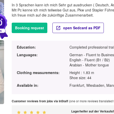
In 3 Sprachen kann ich mich Sehr gut ausdrucken ( Deutsch, Ar
Mit Pc kenne ich mich teilweise Gut aus, Pkw und Stapler Führ
Ich freue mich auf die zukünftige Zusammenarbeit.
+
0
Booking request
open Sedcard as PDF
Education:
Completed professional tra
Languages:
German - Fluent to Busines
English - Fluent (B1 / B2)
Arabian - Mother tongue
Clothing measurements:
Height : 1.83 m
Shoe size: 44
Available in:
Frankfurt, Wiesbaden, Ma
Customer reviews from jobs via InStaff
(one or more reviews translated
Lagerhelfer auf der Verkaufs