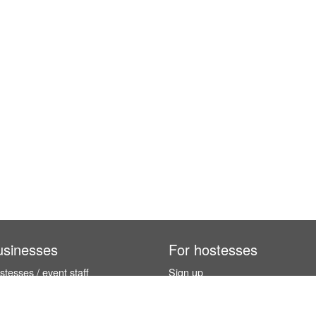
usinesses
For hostesses
tesses / event staff
Sign up
orks
How it works
benefits
Exhibition calendar
es in Germany
How to become a hostess