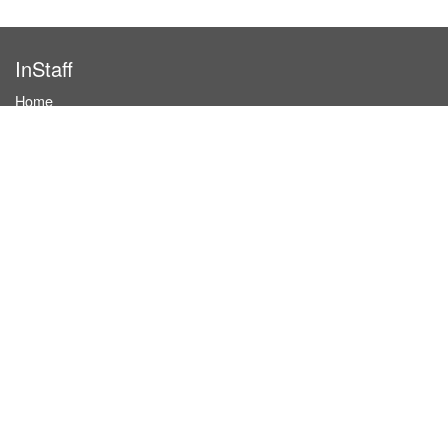
InStaff
Home
About InStaff
Career
Imprint
Terms & conditions
Privacy policy
Login
InStaff on Facebook
For businesses
Book hostesses / event staff
How it works
Costs & benefits
Hostesses in Germany
Search hostesses