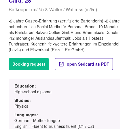
Cara, 28
Barkeeper (m/f/d) & Waiter / Waitress (m/f/d)
-2 Jahre Gastro-Erfahrung (zertifizierte Bartenderin) -2 Jahre
nebenberuflich Social Media für Personal Brand -10 Monate
als Barista bei Balzac Coffee GmbH und Brammibals Donuts
-12 monatiger Auslandsaufenthalt; Jobs als Hostess,
Fundraiser, Küchenhilfe -weitere Erfahrungen im Einzelandel
(Levis) und Eisverkauf (Eiszeit Eis GmbH)
Booking request
open Sedcard as PDF
Education:
High-school diploma
Studies:
Physics
Languages:
German - Mother tongue
English - Fluent to Business fluent (C1 / C2)