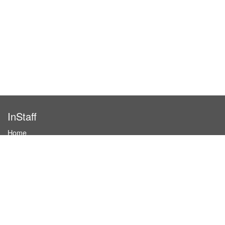
InStaff
Home
About InStaff
Career
Imprint
Terms & conditions
Privacy policy
Login
InStaff on Facebook