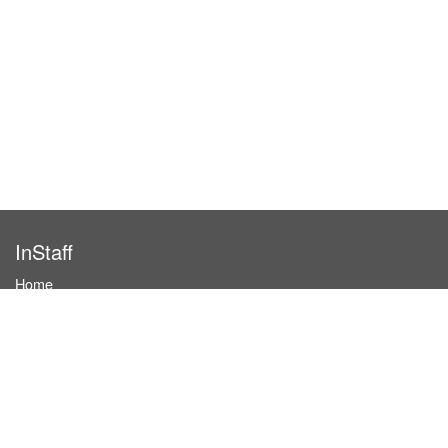
InStaff
Home
About InStaff
Career
Imprint
Terms & conditions
Privacy policy
Login
InStaff on Facebook