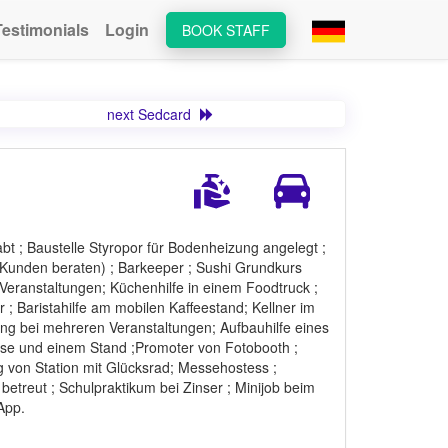
Testimonials
Login
BOOK STAFF
next Sedcard
t ; Baustelle Styropor für Bodenheizung angelegt ;
nden beraten) ; Barkeeper ; Sushi Grundkurs
Veranstaltungen; Küchenhilfe in einem Foodtruck ;
r ; Baristahilfe am mobilen Kaffeestand; Kellner im
ring bei mehreren Veranstaltungen; Aufbauhilfe eines
sse und einem Stand ;Promoter von Fotobooth ;
g von Station mit Glücksrad; Messehostess ;
etreut ; Schulpraktikum bei Zinser ; Minijob beim
App.