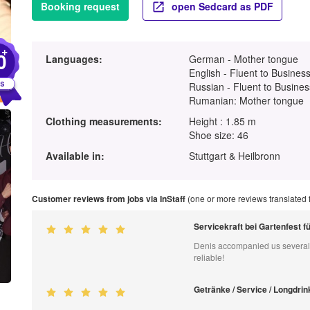
Booking request
open Sedcard as PDF
+
0
Languages:
German - Mother tongue
English - Fluent to Business
Russian - Fluent to Busines
Rumanian: Mother tongue
Clothing measurements:
Height : 1.85 m
Shoe size: 46
Available in:
Stuttgart & Heilbronn
Customer reviews from jobs via InStaff
(one or more reviews translated
Servicekraft bei Gartenfest
Denis accompanied us several 
reliable!
Getränke / Service / Longdr