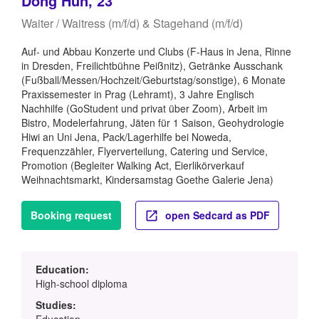
Dong Hun, 23
Waiter / Waitress (m/f/d) & Stagehand (m/f/d)
Auf- und Abbau Konzerte und Clubs (F-Haus in Jena, Rinne
in Dresden, Freilichtbühne Peißnitz), Getränke Ausschank
(Fußball/Messen/Hochzeit/Geburtstag/sonstige), 6 Monate
Praxissemester in Prag (Lehramt), 3 Jahre Englisch
Nachhilfe (GoStudent und privat über Zoom), Arbeit im
Bistro, Modelerfahrung, Jäten für 1 Saison, Geohydrologie
Hiwi an Uni Jena, Pack/Lagerhilfe bei Noweda,
Frequenzzähler, Flyerverteilung, Catering und Service,
Promotion (Begleiter Walking Act, Eierlikörverkauf
Weihnachtsmarkt, Kindersamstag Goethe Galerie Jena)
Booking request
open Sedcard as PDF
Education:
High-school diploma
Studies:
Education