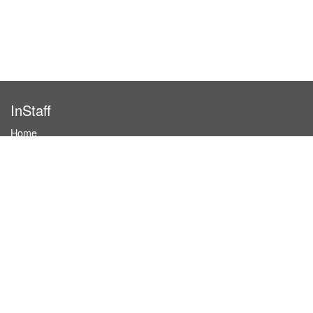
InStaff
Home
About InStaff
Career
Imprint
Terms & conditions
Privacy policy
Login
InStaff on Facebook
For businesses
Book hostesses / event staff
How it works