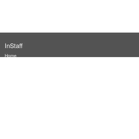
InStaff
Home
About InStaff
Career
Imprint
Terms & conditions
Privacy policy
Login
InStaff on Facebook
For businesses
Book hostesses / event staff
How it works
Costs & benefits