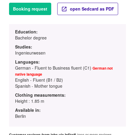
Booking request
open Sedcard as PDF
Education:
Bachelor degree
Studies:
Ingenieurwesen
Languages:
German - Fluent to Business fluent (C1)
German not
native language
English - Fluent (B1 / B2)
Spanish - Mother tongue
Clothing measurements:
Height : 1.85 m
Available in:
Berlin
Customer reviews from jobs via InStaff
(one or more reviews