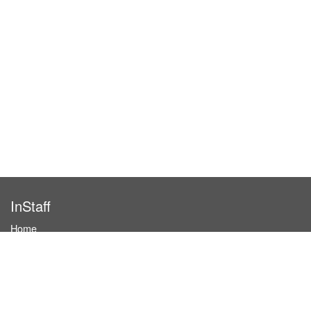
InStaff
Home
About InStaff
Career
Imprint
Terms & conditions
Privacy policy