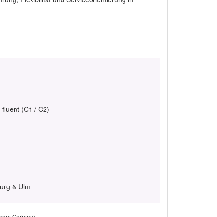
 fluent (C1 / C2)
urg & Ulm
 from German)