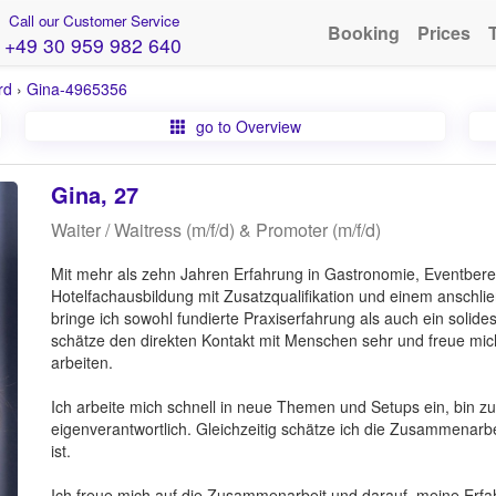
Call our Customer Service
Booking
Prices
+49 30 959 982 640
rd
›
Gina-4965356
go to Overview
Gina, 27
Waiter / Waitress (m/f/d) & Promoter (m/f/d)
Mit mehr als zehn Jahren Erfahrung in Gastronomie, Eventbere
Hotelfachausbildung mit Zusatzqualifikation und einem ansch
bringe ich sowohl fundierte Praxiserfahrung als auch ein solides
schätze den direkten Kontakt mit Menschen sehr und freue mich, 
arbeiten.
Ich arbeite mich schnell in neue Themen und Setups ein, bin 
eigenverantwortlich. Gleichzeitig schätze ich die Zusammenarbe
ist.
Ich freue mich auf die Zusammenarbeit und darauf, meine Erfahru