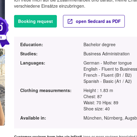
verschiedene Einsätze einzubringen.
Booking request
open Sedcard as PDF
+
0
Education:
Bachelor degree
Studies:
Business Administration
Languages:
German - Mother tongue
English - Fluent to Business
French - Fluent (B1 / B2)
Spanish - Basic (A1 / A2)
Clothing measurements:
Height : 1.83 m
Chest: 87
Waist: 70 Hips: 89
Shoe size: 40
Available in:
München, Nürnberg, Augsb
Customer reviews from jobs via InStaff
(one or more reviews translated