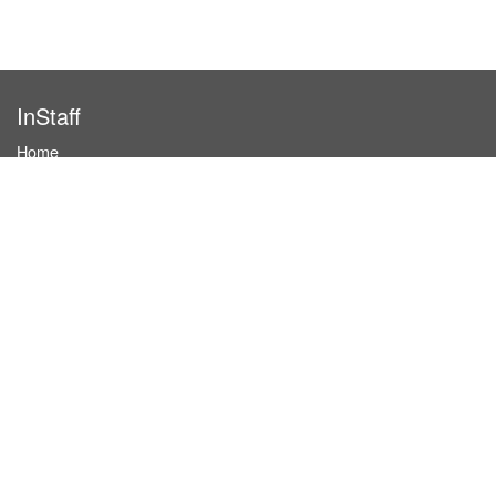
InStaff
Home
About InStaff
Career
Imprint
Terms & conditions
Privacy policy
Login
InStaff on Facebook
For businesses
Book hostesses / event staff
How it works
Costs & benefits
Hostesses in Germany
Search hostesses