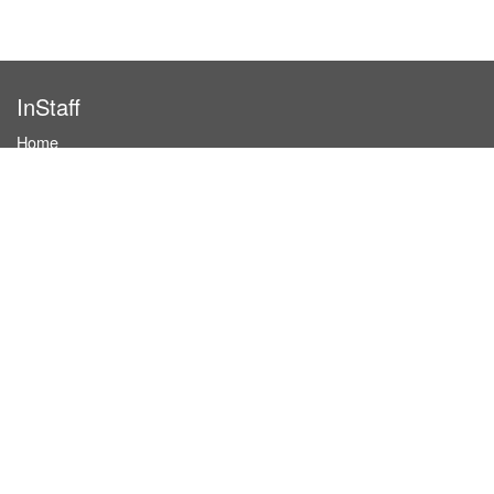
InStaff
Home
About InStaff
Career
Imprint
Terms & conditions
Privacy policy
Login
InStaff on Facebook
For businesses
Book hostesses / event staff
How it works
Costs & benefits
Hostesses in Germany
Search hostesses