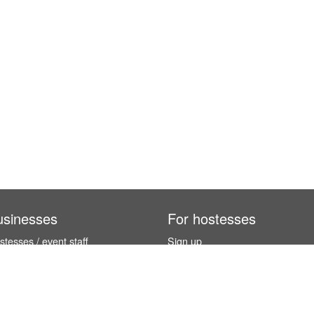
usinesses
For hostesses
tesses / event staff
Sign up
orks
How it works
benefits
Exhibition calendar
es in Germany
How to become a hostess
hostesses