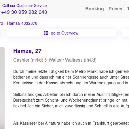
Call our Customer Service
Booking
Prices
+49 30 959 982 640
rd
›
Hamza-4332878
go to Overview
Hamza, 27
Cashier (m/f/d) & Waiter / Waitress (m/f/d)
Durch meine letzte Tätigkeit beim Metro-Markt habe ich gemerkt
bedienen und dass ich mit einer Scannerkasse auch unter Stres
Kenntnisse in der Kassenabrechnung, im Wareneingang und i
Selbstständiges Arbeiten bin ich durch meine Aushilfstätigkeit
Bereitschaft zum Schicht- und Wochenenddienst bringe ich mit,
flexibel. Ich bin Sicher, mich zuverlässig und Schnell in alle A
Als Kassierer bei Alnatura habe ich auch in Frankfurt gearbeitet