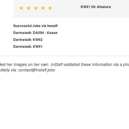
KW41 für Alnatura
Successful Jobs via Instaff
Darmstadt: DA094 - Kasse
Darmstadt: KW42
Darmstadt: KW41
ed her images on her own. InStaff validated these information via a pho
iatly via: contact@instaff.jobs