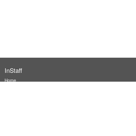
InStaff
Home
About InStaff
Career
Imprint
Terms & conditions
Privacy policy
Login
InStaff on Facebook