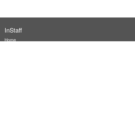
InStaff
Home
About InStaff
Career
Imprint
Terms & conditions
Privacy policy
Login
InStaff on Facebook
For businesses
Book hostesses / event staff
How it works
Costs & benefits
Hostesses in Germany
Search hostesses