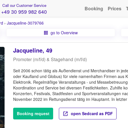
Call our Customer Service
Booking
Prices
+49 30 959 982 640
rd
›
Jacqueline-3079766
go to Overview
Jacqueline, 49
Promoter (m/f/d) & Stagehand (m/f/d)
Seit 2006 schon tätig als Außendienst und Merchandiser in je
oder Kaufland und Globus) für viele namenhaften Firmen aus K
Elektronik. Regelmäßige Veranstaltungs - und Messebetreuung 
Koordination und Service bei diversen Festlichkeiten. Zuhilfe k
Konzerten, Festivals, Stadtfesten und Sportveranstaltungen 
November 2022 im Rettungsdienst tätig im Hauptamt. In letzter
Booking request
open Sedcard as PDF