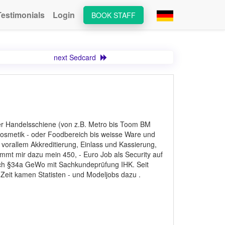
Testimonials
Login
BOOK STAFF
next Sedcard
der Handelsschiene (von z.B. Metro bis Toom BM
osmetik - oder Foodbereich bis weisse Ware und
vorallem Akkreditierung, Einlass und Kassierung,
ommt mir dazu mein 450, - Euro Job als Security auf
nach §34a GeWo mit Sachkundeprüfung IHK. Seit
 Zeit kamen Statisten - und Modeljobs dazu .