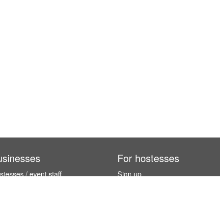
usinesses
For hostesses
tesses / event staff
Sign up
orks
How it works
benefits
Exhibition calendar
es in Germany
How to become a hostess
hostesses