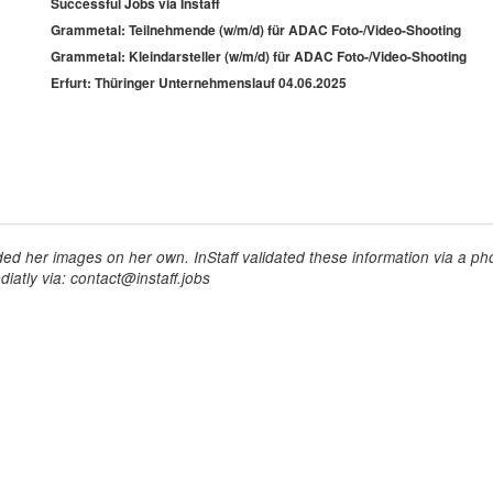
Successful Jobs via Instaff
Grammetal: Teilnehmende (w/m/d) für ADAC Foto-/Video-Shooting
Grammetal: Kleindarsteller (w/m/d) für ADAC Foto-/Video-Shooting
Erfurt: Thüringer Unternehmenslauf 04.06.2025
ed her images on her own. InStaff validated these information via a pho
iatly via: contact@instaff.jobs