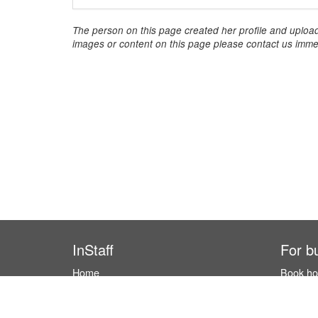
The person on this page created her profile and upload
images or content on this page please contact us immed
InStaff
For b
Home
Book hos
About InStaff
How it w
Career
Costs & 
Imprint
Hostess