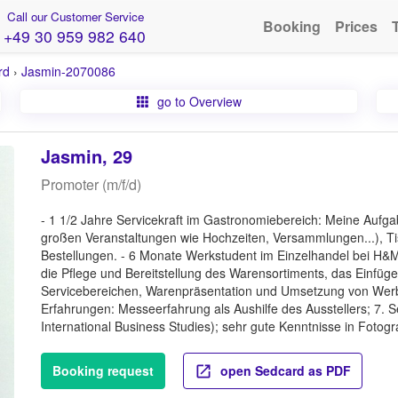
Call our Customer Service
Booking
Prices
+49 30 959 982 640
rd
›
Jasmin-2070086
go to Overview
Jasmin, 29
Promoter (m/f/d)
- 1 1/2 Jahre Servicekraft im Gastronomiebereich: Meine Aufg
großen Veranstaltungen wie Hochzeiten, Versammlungen...), 
Bestellungen. - 6 Monate Werkstudent im Einzelhandel bei H&M
die Pflege und Bereitstellung des Warensortiments, das Einfü
Servicebereichen, Warenpräsentation und Umsetzung von Werb
Erfahrungen: Messeerfahrung als Aushilfe des Ausstellers; 7.
International Business Studies); sehr gute Kenntnisse in Fotog
Booking request
open Sedcard as PDF