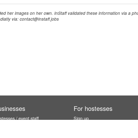
ed her images on her own. InStaff validated these information via a pho
iatly via: contact@instaff.jobs
usinesses
For hostesses
tesses / event staff
Sign up
orks
How it works
benefits
Exhibition calendar
es in Germany
How to become a hostess