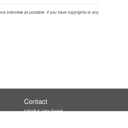
ne interview as possible. If you have copyrights to any
Contact
InStaff & Jobs GmbH
Ritterstraße 24-27
10969 Berlin