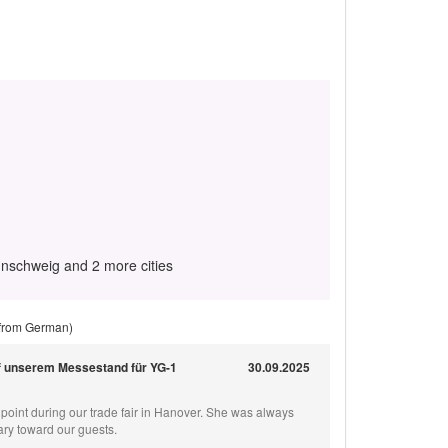
nschweig and 2 more cities
 from German)
uf unserem Messestand für YG-1
30.09.2025
oint during our trade fair in Hanover. She was always
ry toward our guests.