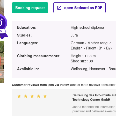
Booking request
open Sedcard as PDF
+
0
Education:
High-school diploma
Studies:
Jura
Languages:
German - Mother tongue
English - Fluent (B1 / B2)
Clothing measurements:
Height : 1.68 m
Shoe size: 38
Available in:
Wolfsburg, Hannover , Brau
Customer reviews from jobs via InStaff
(one or more reviews translated
Betreuung des Info-Points a
Technology Center GmbH
Joana manned the information p
punctual and behaved exempla