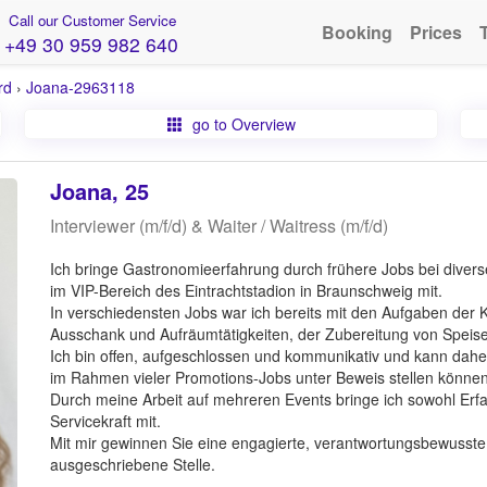
Call our Customer Service
Booking
Prices
+49 30 959 982 640
rd
›
Joana-2963118
go to Overview
Joana, 25
Interviewer (m/f/d) & Waiter / Waitress (m/f/d)
Ich bringe Gastronomieerfahrung durch frühere Jobs bei diverse
im VIP-Bereich des Eintrachtstadion in Braunschweig mit.
In verschiedensten Jobs war ich bereits mit den Aufgaben der
Ausschank und Aufräumtätigkeiten, der Zubereitung von Speis
Ich bin offen, aufgeschlossen und kommunikativ und kann dahe
im Rahmen vieler Promotions-Jobs unter Beweis stellen können
Durch meine Arbeit auf mehreren Events bringe ich sowohl Erf
Servicekraft mit.
Mit mir gewinnen Sie eine engagierte, verantwortungsbewusste 
ausgeschriebene Stelle.