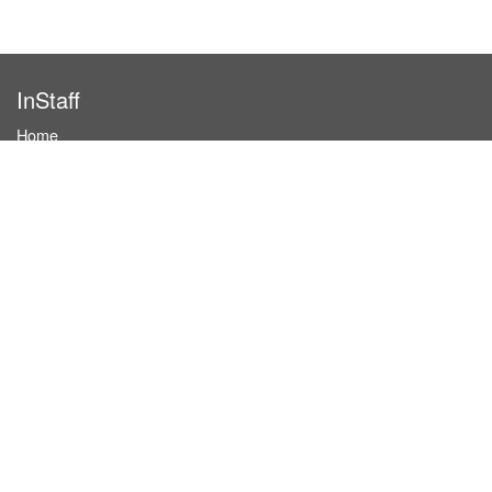
InStaff
Home
About InStaff
Career
Imprint
Terms & conditions
Privacy policy
Login
InStaff on Facebook
For businesses
Book hostesses / event staff
How it works
Costs & benefits
Hostesses in Germany
Search hostesses