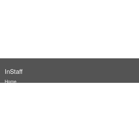
InStaff
Home
About InStaff
Career
Imprint
Terms & conditions
Privacy policy
Login
InStaff on Facebook