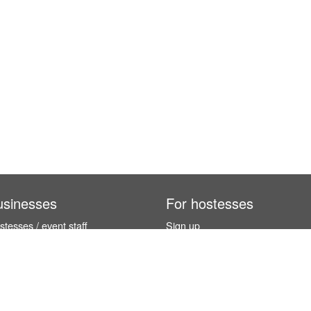
usinesses
For hostesses
tesses / event staff
Sign up
orks
How it works
benefits
Exhibition calendar
es in Germany
How to become a hostess
hostesses