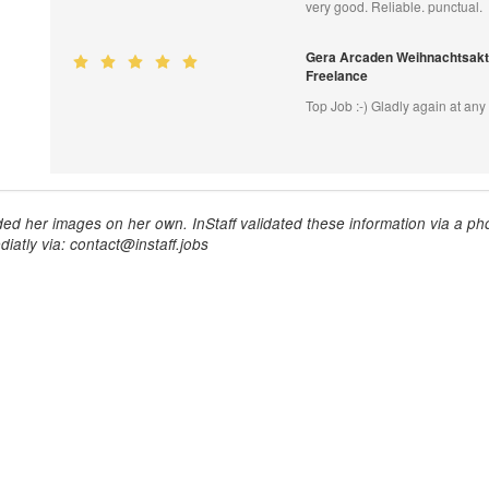
very good. Reliable. punctual.
Gera Arcaden Weihnachtsakti
Freelance
Top Job :-) Gladly again at any
ed her images on her own. InStaff validated these information via a pho
iatly via: contact@instaff.jobs