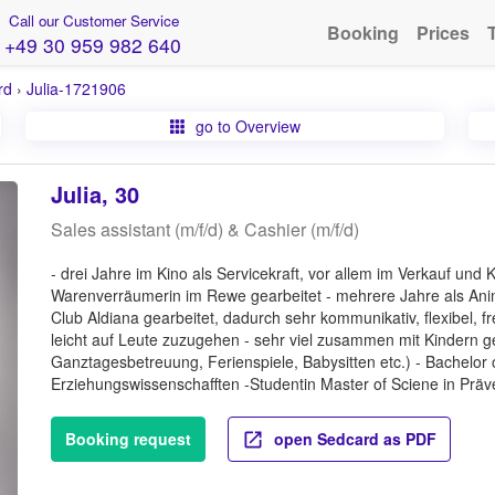
Call our Customer Service
Booking
Prices
+49 30 959 982 640
rd
›
Julia-1721906
go to Overview
Julia, 30
Sales assistant (m/f/d) & Cashier (m/f/d)
- drei Jahre im Kino als Servicekraft, vor allem im Verkauf und 
Warenverräumerin im Rewe gearbeitet - mehrere Jahre als Ani
Club Aldiana gearbeitet, dadurch sehr kommunikativ, flexibel, f
leicht auf Leute zuzugehen - sehr viel zusammen mit Kindern 
Ganztagesbetreuung, Ferienspiele, Babysitten etc.) - Bachelor 
Erziehungswissenschafften -Studentin Master of Sciene in Präve
Booking request
open Sedcard as PDF