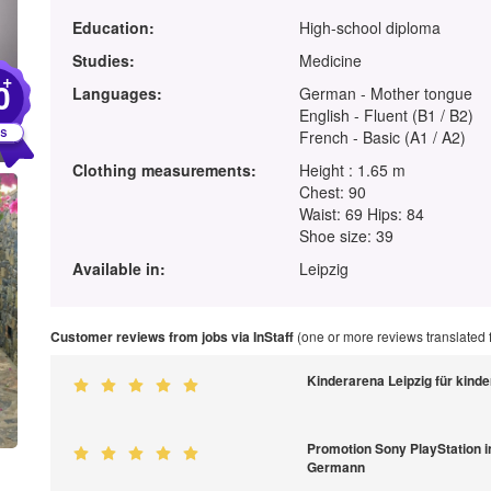
Education:
High-school diploma
Studies:
Medicine
+
0
Languages:
German - Mother tongue
English - Fluent (B1 / B2)
French - Basic (A1 / A2)
Clothing measurements:
Height : 1.65 m
Chest: 90
Waist: 69 Hips: 84
Shoe size: 39
Available in:
Leipzig
Customer reviews from jobs via InStaff
(one or more reviews translated
Kinderarena Leipzig für kind
Promotion Sony PlayStation i
Germann